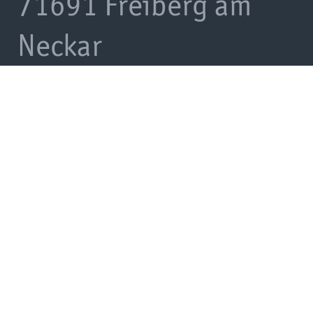
71691 Freiberg am
Neckar
+49 7141 78890-0
info@das-
schauwerk.de